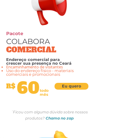
Pacote
COLABORA
COMERCIAL
Endereço comercial para
crescer
sua presença no Ceará
Encaminhamento de visitantes
Uso do endereço físico - materiais
comerciais e promocionais
60
R$
Eu quero
todo
mês
´Ficou com alguma dúvida sobre nossos
produtos?
Chama no zap