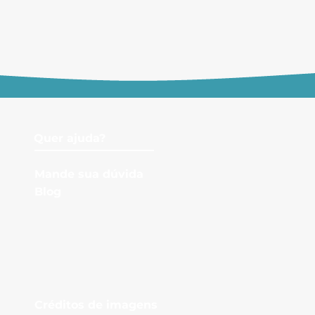
Quer ajuda?
Mande sua dúvida
Bl
og
Créditos de imagens