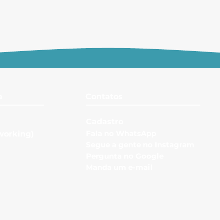
a
Contatos
Cadastro
Fala no
WhatsApp
working)
Segue a gente no Instagr
am
Pergunta no Google
Manda u
m e-mail