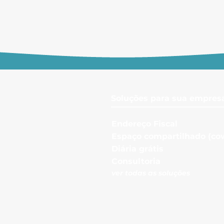
Soluções para sua empres
Endereço Fiscal
Espaço com
partilhado (co
Diári
a grátis
Consul
toria
ver todas as s
oluções