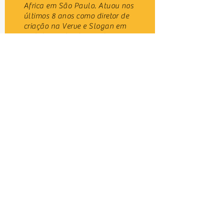
Africa em São Paulo. Atuou nos
últimos 8 anos como diretor de
criação na Verve e Slogan em
Fortaleza. Atendeu contas como
Pepsi, Bayer, Heineken, Walmart,
Governo do Estado do Ceará,
Beach Park e Mercadinhos São
Luiz.
Solutions for your business
Quer ajuda?
Tax Address
Send your question
Shared space (coworking)
Blog
Free daily
Consultancy
see all solutions
Contatos
Image credits
Register
www.freepik.com
Talk on WhatsApp
Follow us on Instagram
Question on Google
Send an email
© 2023 by Colaboragpj
FORTALEZA - CEARÁ
Colabora Coworking Escritório Virtual LTDA.|